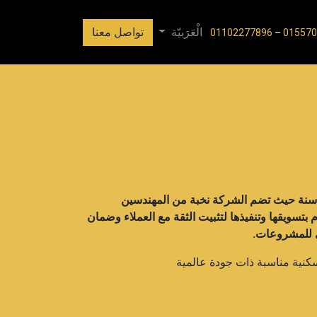
الْعَرَبيّة
تواصل معنا
01102277896
–
015570
ست شركة إلرائد للتطوير العقاري على أساس خبراء في المجال المعماري الهندسي والتطوير العقاري منذ أكثر من 15 سنة حيث تضم الشركة نخبة من المهندسين
تسويقها وتنفيذها لتثبيت الثقة مع العملاء وضمان
ئي للمشروعات.
كنية مناسبة ذات جودة عالمية